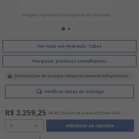
Imagem representativa apenas do intervalo
Imagem representativa apenas do intervalo
Ver tudo em Hydraulic Tubes
Pesquisar produtos semelhantes
Informações de estoque temporariamente indisponíveis.
Verificar datas de entrega
R$ 2.259,25
R$ 451,85
Each (In a Pack of 5)
(Sem VAT)
5
Adicionar ao carrinho