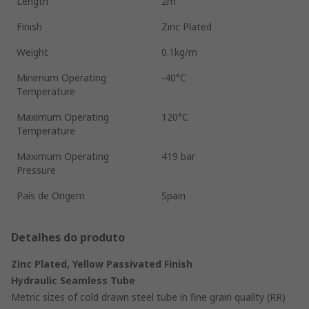
Length
2m
Finish
Zinc Plated
Weight
0.1kg/m
Minimum Operating
-40°C
Temperature
Maximum Operating
120°C
Temperature
Maximum Operating
419 bar
Pressure
País de Origem
Spain
Detalhes do produto
Zinc Plated, Yellow Passivated Finish
Hydraulic Seamless Tube
Metric sizes of cold drawn steel tube in fine grain quality (RR)