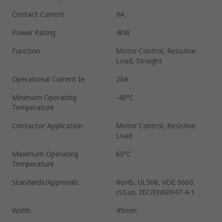
Contact Current
9A
Power Rating
4kW
Function
Motor Control, Resistive
Load, Straight
Operational Current Ie
20A
Minimum Operating
-40°C
Temperature
Contactor Application
Motor Control, Resistive
Load
Maximum Operating
60°C
Temperature
Standards/Approvals
RoHS, UL508, VDE 0660,
cULus, IEC/EN60947-4-1
Width
45mm