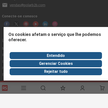
vendas@polarb2b.com
Conecte-se conosco
Os cookies afetam o serviço que lhe podemos
oferecer.
Links úteis
Serviços
Sobre a RS
Indústria
Registro
Sobre a RS
Zona Industrial
Entendido
Entrega
RS Mundial
Fabricação
Gerenciar Cookies
Pagamento
Eletro Componentes
Rejeitar tudo
Exportar
ESG
Condições Gerais do Site
Condições de Venda e Entrega
Política de Privacidade
Cookie Policy
© RS Components Ltd. 2020