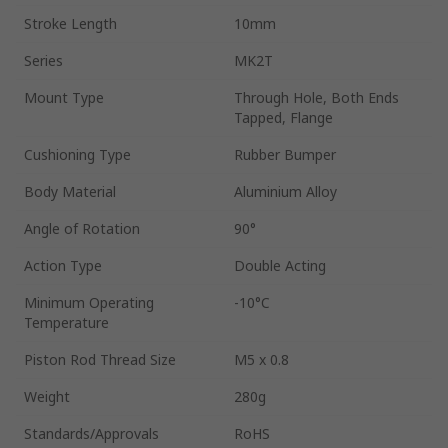
Stroke Length
10mm
Series
MK2T
Mount Type
Through Hole, Both Ends
Tapped, Flange
Cushioning Type
Rubber Bumper
Body Material
Aluminium Alloy
Angle of Rotation
90°
Action Type
Double Acting
Minimum Operating
-10°C
Temperature
Piston Rod Thread Size
M5 x 0.8
Weight
280g
Standards/Approvals
RoHS