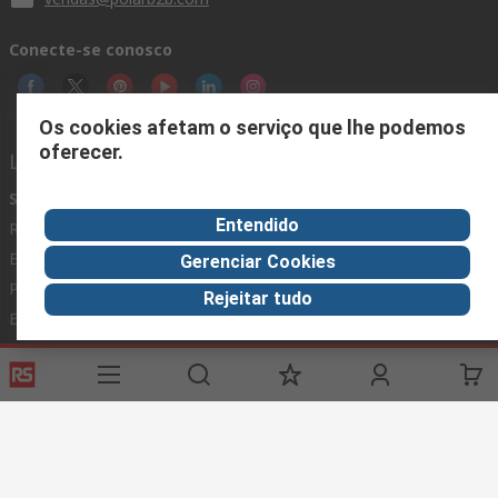
Conecte-se conosco
Os cookies afetam o serviço que lhe podemos
oferecer.
Links úteis
Serviços
Sobre a RS
Indústria
Entendido
Registro
Sobre a RS
Zona Industrial
Entrega
RS Mundial
Fabricação
Gerenciar Cookies
Pagamento
Eletro Componentes
Rejeitar tudo
Exportar
ESG
Condições Gerais do Site
Condições de Venda e Entrega
Política de Privacidade
Cookie Policy
© RS Components Ltd. 2020
Polar Componentes Brasil