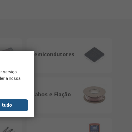
Semicondutores
r serviço
ler a nossa
Cabos e Fiação
r tudo