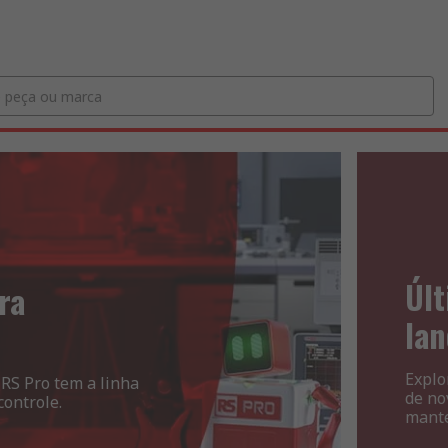
Úl
ra
la
Explo
 RS Pro tem a linha
de no
controle.
mante