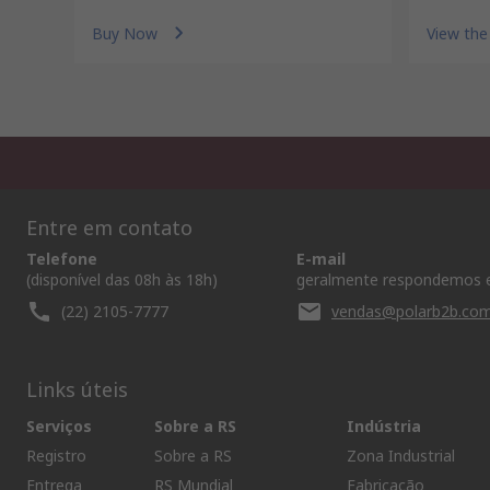
Buy Now
View the
Entre em contato
Telefone
E-mail
(disponível das 08h às 18h)
geralmente respondemos 
(22) 2105-7777
vendas@polarb2b.co
Links úteis
Serviços
Sobre a RS
Indústria
Registro
Sobre a RS
Zona Industrial
Entrega
RS Mundial
Fabricação