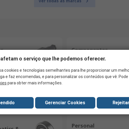
Ver todas as marcas
ar
Componentes
ctors
Passivos
 afetam o serviço que lhe podemos oferecer.
sa cookies e tecnologias semelhantes para lhe proporcionar um melho
a e faz encomendas, e para personalizar os conteúdos que vê. Pode 
kies
para obter mais informações.
formadores
es de
Sensors
ntação
tendido
Gerenciar Cookies
Rejeita
Personal
atics &