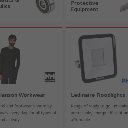
Protective
lics
Equipment
 Hanson Workwear
Ledinaire Floodlights
rel and footwear is worn by
Range of ready to go luminair
nals every day, for all types of
are reliable, energy-efficient a
nd activity.
affordable.