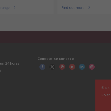
 range
Find out more
Conecte-se conosco
em 24 horas
m
© RS
Polar