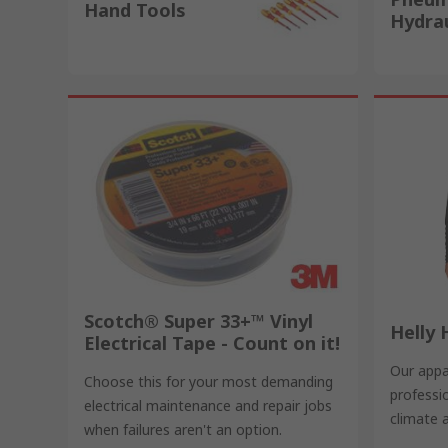
Hand Tools
Hydrau
Scotch® Super 33+™ Vinyl
Helly
Electrical Tape - Count on it!
Our appa
Choose this for your most demanding
professio
electrical maintenance and repair jobs
climate a
when failures aren't an option.