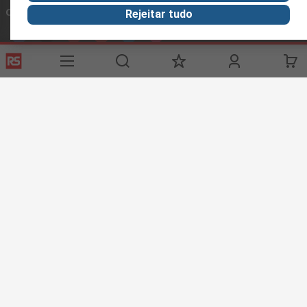
Conecte-se conosco
Rejeitar tudo
Links úteis
Serviços
Sobre a RS
Indústria
Registro
Sobre a RS
Zona Industrial
Entrega
RS Mundial
Fabricação
Pagamento
Eletro Componentes
Exportar
ESG
Condições Gerais do Site
Condições de Venda e Entrega
Política de Privacidade
Cookie Policy
© RS Components Ltd. 2020
Polar Componentes Brasil