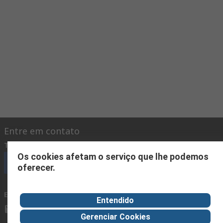
Entre em contato
Telefone
(disponível das 08h às 18h)
Os cookies afetam o serviço que lhe podemos
Ligue para nós
oferecer.
E-mail
geralmente respondemos em 24 horas
Entendido
vendas@polarb2b.com
Gerenciar Cookies